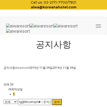
Call us: 02-2171-7700/7821
aiwa@koreanahotel.com
Togg
Navi
공지사항
공지사항
aiwaresort
2019년 11월 29일
2019년 11월 29일
전체 39
제목
작성일
1
검색