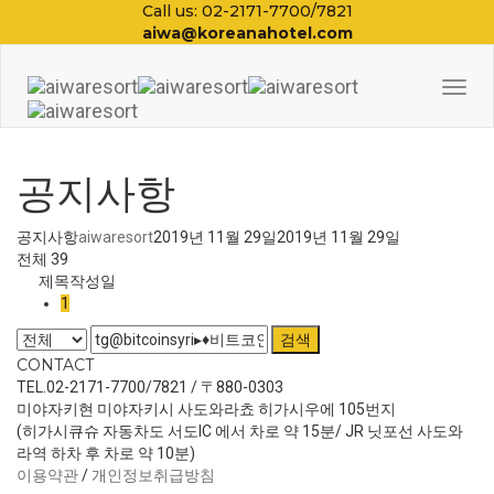
Call us: 02-2171-7700/7821
aiwa@koreanahotel.com
Togg
Navi
공지사항
공지사항
aiwaresort
2019년 11월 29일
2019년 11월 29일
전체 39
제목
작성일
1
검색
CONTACT
TEL.02-2171-7700/7821 / 〒880-0303
미야자키현 미야자키시 사도와라쵸 히가시우에 105번지
(히가시큐슈 자동차도 서도IC 에서 차로 약 15분/ JR 닛포선 사도와
라역 하차 후 차로 약 10분)
이용약관
/
개인정보취급방침