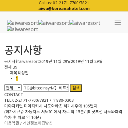
Call us: 02-2171-7700/7821
aiwa@koreanahotel.com
Tog
Nav
공지사항
공지사항
aiwaresort
2019년 11월 29일
2019년 11월 29일
전체 39
제목
작성일
1
검색
CONTACT
TEL.02-2171-7700/7821 / 〒880-0303
미야자키현 미야자키시 사도와라쵸 히가시우에 105번지
(히가시큐슈 자동차도 서도IC 에서 차로 약 15분/ JR 닛포선 사도와라역
하차 후 차로 약 10분)
이용약관
/
개인정보취급방침