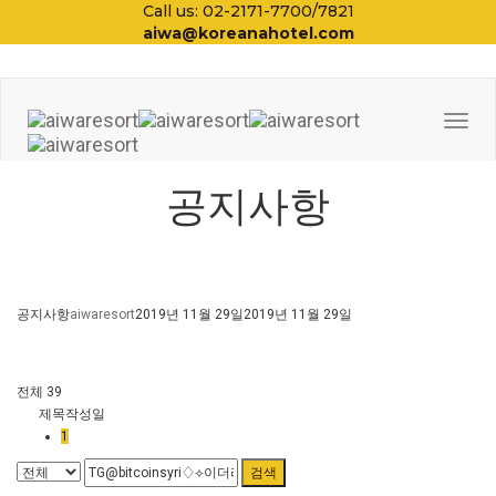
Call us: 02-2171-7700/7821
aiwa@koreanahotel.com
Togg
Navi
공지사항
공지사항
aiwaresort
2019년 11월 29일
2019년 11월 29일
전체 39
제목
작성일
1
검색