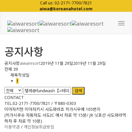
Call us: 02-2171-7700/7821
aiwa@koreanahotel.com
Tog
Nav
공지사항
공지사항
aiwaresort
2019년 11월 29일
2019년 11월 29일
전체 39
제목
작성일
1
검색
CONTACT
TEL.02-2171-7700/7821 / 〒880-0303
미야자키현 미야자키시 사도와라쵸 히가시우에 105번지
(히가시큐슈 자동차도 서도IC 에서 차로 약 15분/ JR 닛포선 사도와라역
하차 후 차로 약 10분)
이용약관
/
개인정보취급방침