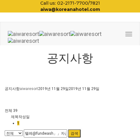
Call us: 02-2171-7700/7821
aiwa@koreanahotel.com
Togg
Navi
공지사항
공지사항
aiwaresort
2019년 11월 29일
2019년 11월 29일
전체 39
제목
작성일
1
검색