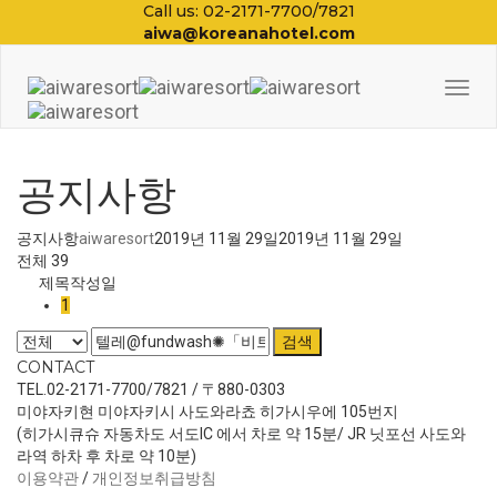
Call us: 02-2171-7700/7821
aiwa@koreanahotel.com
Togg
Navi
공지사항
공지사항
aiwaresort
2019년 11월 29일
2019년 11월 29일
전체 39
제목
작성일
1
검색
CONTACT
TEL.02-2171-7700/7821 / 〒880-0303
미야자키현 미야자키시 사도와라쵸 히가시우에 105번지
(히가시큐슈 자동차도 서도IC 에서 차로 약 15분/ JR 닛포선 사도와
라역 하차 후 차로 약 10분)
이용약관
/
개인정보취급방침