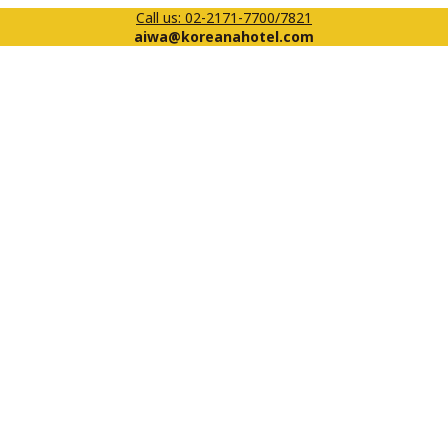
Call us: 02-2171-7700/7821
aiwa@koreanahotel.com