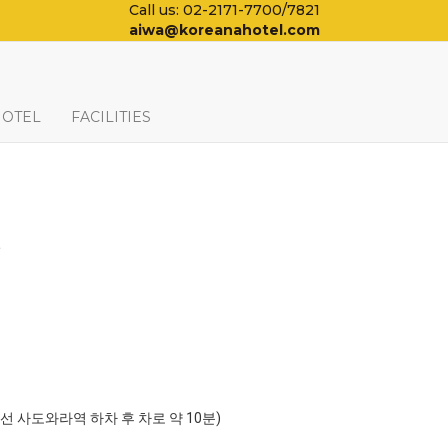
Call us: 02-2171-7700/7821
aiwa@koreanahotel.com
HOTEL
FACILITIES
일
포선 사도와라역 하차 후 차로 약 10분)