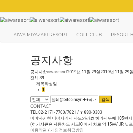
AIWA MIYAZAKI RESORT
GOLF CLUB
RESORT 
공지사항
공지사항
aiwaresort
2019년 11월 29일
2019년 11월 29
전체 39
제목
작성일
1
검색
CONTACT
TEL.02-2171-7700/7821 / 〒880-0303
미야자키현 미야자키시 사도와라쵸 히가시우에 105번지
(히가시큐슈 자동차도 서도IC 에서 차로 약 15분/ JR 닛
이용약관
/
개인정보취급방침