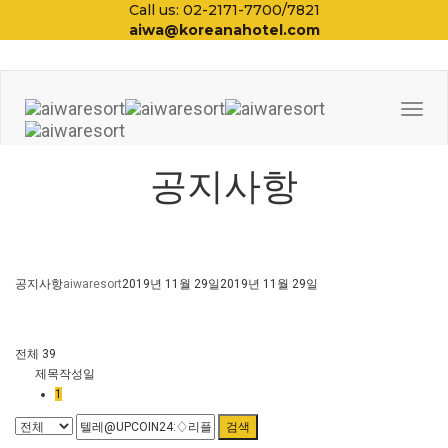
Call us: 02-2171-7700/7821
aiwa@koreanahotel.com
Togg
Navi
공지사항
공지사항
aiwaresort
2019년 11월 29일
2019년 11월 29일
전체 39
제목
작성일
1
검색