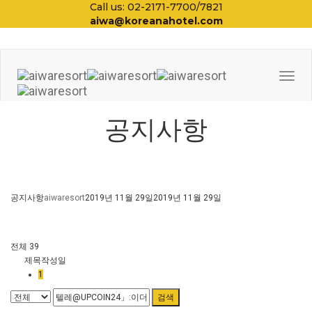
Call us: 02-2171-7700/7821
aiwa@koreanahotel.com
Togg
Navi
공지사항
공지사항
aiwaresort
2019년 11월 29일
2019년 11월 29일
전체 39
제목
작성일
1
검색