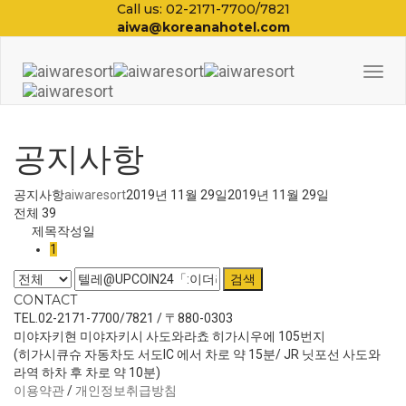
Call us: 02-2171-7700/7821
aiwa@koreanahotel.com
Togg
Navi
공지사항
공지사항
aiwaresort
2019년 11월 29일
2019년 11월 29일
전체 39
제목
작성일
1
검색
CONTACT
TEL.02-2171-7700/7821 / 〒880-0303
미야자키현 미야자키시 사도와라쵸 히가시우에 105번지
(히가시큐슈 자동차도 서도IC 에서 차로 약 15분/ JR 닛포선 사도와
라역 하차 후 차로 약 10분)
이용약관
/
개인정보취급방침