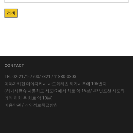
검색
CONTACT
TEL.02-2171-7700/7821 / 〒880-0303
미야자키현 미야자키시 사도와라쵸 히가시우에 105번지
(히가시큐슈 자동차도 서도IC 에서 차로 약 15분/ JR 닛포선 사도와
라역 하차 후 차로 약 10분)
이용약관
/
개인정보취급방침