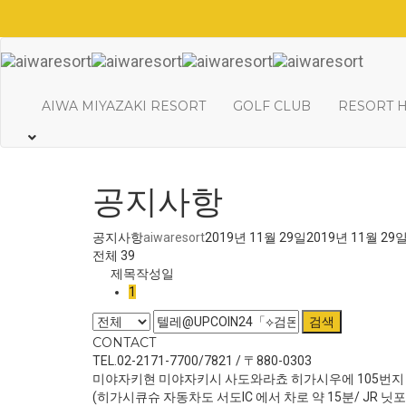
AIWA MIYAZAKI RESORT
GOLF CLUB
RESORT 
공지사항
공지사항
aiwaresort
2019년 11월 29일
2019년 11월 29
전체 39
제목
작성일
1
검색
CONTACT
TEL.02-2171-7700/7821 / 〒880-0303
미야자키현 미야자키시 사도와라쵸 히가시우에 105번지
(히가시큐슈 자동차도 서도IC 에서 차로 약 15분/ JR 닛