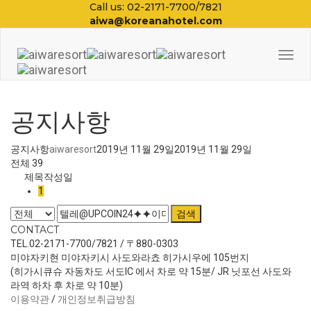
Call us: 02-2171-7700/7821
aiwa@koreanahotel.com
Togg
Navi
공지사항
공지사항
aiwaresort
2019년 11월 29일
2019년 11월 29일
전체 39
제목
작성일
1
검색
CONTACT
TEL.02-2171-7700/7821 / 〒880-0303
미야자키현 미야자키시 사도와라쵸 히가시우에 105번지
(히가시큐슈 자동차도 서도IC 에서 차로 약 15분/ JR 닛포선 사도와
라역 하차 후 차로 약 10분)
이용약관
/
개인정보취급방침