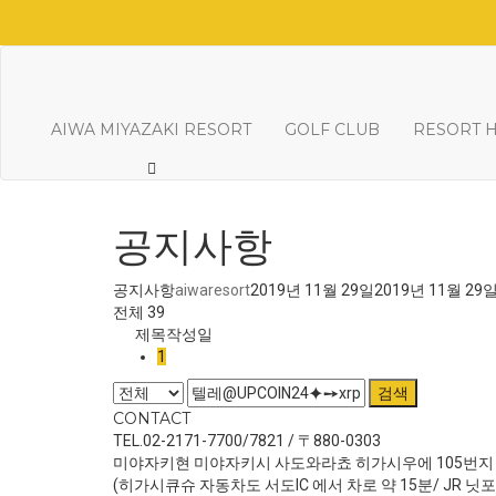
AIWA MIYAZAKI RESORT
GOLF CLUB
RESORT 
공지사항
공지사항
aiwaresort
2019년 11월 29일
2019년 11월 29
전체 39
제목
작성일
1
검색
CONTACT
TEL.02-2171-7700/7821 / 〒880-0303
미야자키현 미야자키시 사도와라쵸 히가시우에 105번지
(히가시큐슈 자동차도 서도IC 에서 차로 약 15분/ JR 닛