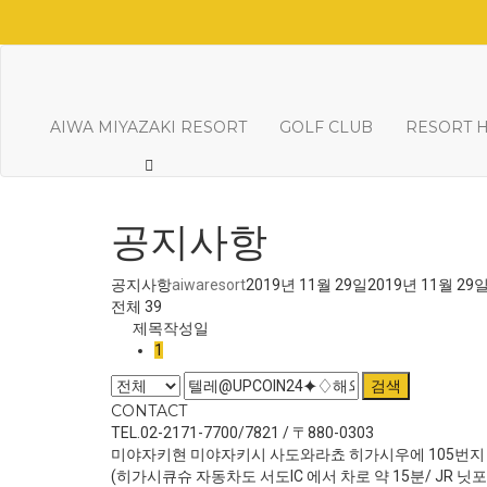
AIWA MIYAZAKI RESORT
GOLF CLUB
RESORT 
공지사항
공지사항
aiwaresort
2019년 11월 29일
2019년 11월 29
전체 39
제목
작성일
1
검색
CONTACT
TEL.02-2171-7700/7821 / 〒880-0303
미야자키현 미야자키시 사도와라쵸 히가시우에 105번지
(히가시큐슈 자동차도 서도IC 에서 차로 약 15분/ JR 닛