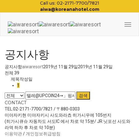
Call us: 02-2171-7700/7821
aiwa@koreanahotel.com
Togg
Navi
공지사항
공지사항
aiwaresort
2019년 11월 29일
2019년 11월 29일
전체 39
제목
작성일
1
검색
CONTACT
TEL.02-2171-7700/7821 / 〒880-0303
미야자키현 미야자키시 사도와라쵸 히가시우에 105번지
(히가시큐슈 자동차도 서도IC 에서 차로 약 15분/ JR 닛포선 사도와
라역 하차 후 차로 약 10분)
이용약관
/
개인정보취급방침