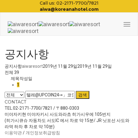
Call us: 02-2171-7700/7821
aiwa@koreanahotel.com
Togg
Navi
공지사항
공지사항
aiwaresort
2019년 11월 29일
2019년 11월 29일
전체 39
제목
작성일
1
검색
CONTACT
TEL.02-2171-7700/7821 / 〒880-0303
미야자키현 미야자키시 사도와라쵸 히가시우에 105번지
(히가시큐슈 자동차도 서도IC 에서 차로 약 15분/ JR 닛포선 사도와
라역 하차 후 차로 약 10분)
이용약관
/
개인정보취급방침