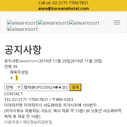
Call us: 02-2171-7700/7821
aiwa@koreanahotel.com
Tog
Nav
공지사항
공지사항
aiwaresort
2019년 11월 29일
2019년 11월 29일
전체 39
제목
작성일
1
검색
CONTACT
TEL.02-2171-7700/7821 / 〒880-0303
미야자키현 미야자키시 사도와라쵸 히가시우에 105번지
(히가시큐슈 자동차도 서도IC 에서 차로 약 15분/ JR 닛포선 사도와라역
하차 후 차로 약 10분)
이용약관
/
개인정보취급방침