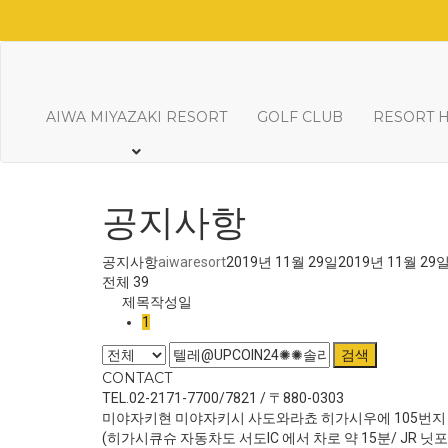
AIWA MIYAZAKI RESORT
GOLF CLUB
RESORT 
공지사항
공지사항
aiwaresort
2019년 11월 29일
2019년 11월 29
전체 39
제목
작성일
1
검색
CONTACT
TEL.02-2171-7700/7821 / 〒880-0303
미야자키현 미야자키시 사도와라쵸 히가시우에 105번지
(히가시큐슈 자동차도 서도IC 에서 차로 약 15분/ JR 닛