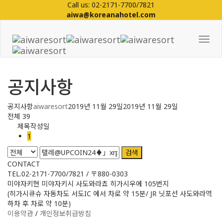
Call us: 02-2171-7700/7821
aiwa@koreanahotel.com
Tog
Nav
공지사항
공지사항
aiwaresort
2019년 11월 29일
2019년 11월 29일
전체 39
제목
작성일
1
검색
CONTACT
TEL.02-2171-7700/7821 / 〒880-0303
미야자키현 미야자키시 사도와라쵸 히가시우에 105번지
(히가시큐슈 자동차도 서도IC 에서 차로 약 15분/ JR 닛포선 사도와라역
하차 후 차로 약 10분)
이용약관
/
개인정보취급방침