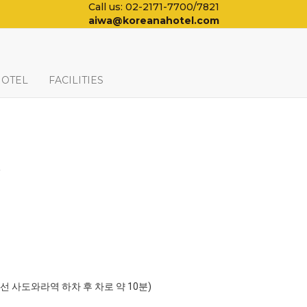
Call us: 02-2171-7700/7821
aiwa@koreanahotel.com
HOTEL
FACILITIES
일
포선 사도와라역 하차 후 차로 약 10분)