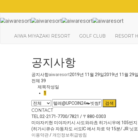
AIWA MIYAZAKI RESORT
GOLF CLUB
RESORT 
공지사항
공지사항
aiwaresort
2019년 11월 29일
2019년 11월 29
전체 39
제목
작성일
1
검색
CONTACT
TEL.02-2171-7700/7821 / 〒880-0303
미야자키현 미야자키시 사도와라쵸 히가시우에 105번지
(히가시큐슈 자동차도 서도IC 에서 차로 약 15분/ JR 닛
이용약관
/
개인정보취급방침