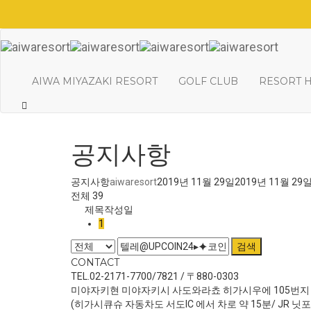
AIWA MIYAZAKI RESORT
GOLF CLUB
RESORT 
공지사항
공지사항
aiwaresort
2019년 11월 29일
2019년 11월 29
전체 39
제목
작성일
1
검색
CONTACT
TEL.02-2171-7700/7821 / 〒880-0303
미야자키현 미야자키시 사도와라쵸 히가시우에 105번지
(히가시큐슈 자동차도 서도IC 에서 차로 약 15분/ JR 닛