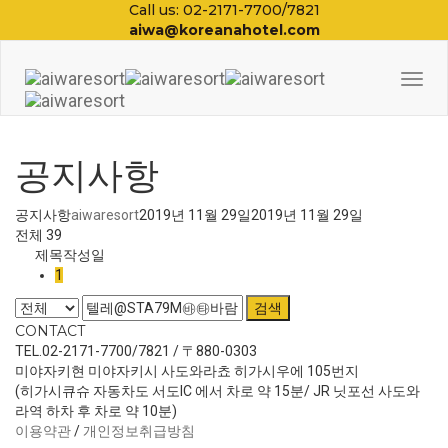
Call us: 02-2171-7700/7821
aiwa@koreanahotel.com
Togg
Navi
공지사항
공지사항
aiwaresort
2019년 11월 29일
2019년 11월 29일
전체 39
제목
작성일
1
검색
CONTACT
TEL.02-2171-7700/7821 / 〒880-0303
미야자키현 미야자키시 사도와라쵸 히가시우에 105번지
(히가시큐슈 자동차도 서도IC 에서 차로 약 15분/ JR 닛포선 사도와
라역 하차 후 차로 약 10분)
이용약관
/
개인정보취급방침