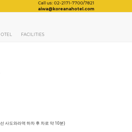
Call us: 02-2171-7700/7821
aiwa@koreanahotel.com
HOTEL
FACILITIES
일
포선 사도와라역 하차 후 차로 약 10분)