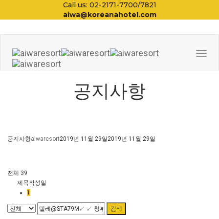
Call us: 02-2171-7700/7821
aiwa@koreanahotel.com
Togg
Navi
공지사항
공지사항
aiwaresort
2019년 11월 29일
2019년 11월 29일
전체 39
제목
작성일
1
검색