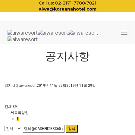
Call us: 02-2171-7700/7821
aiwa@koreanahotel.com
Togg
Navi
공지사항
공지사항
aiwaresort
2019년 11월 29일
2019년 11월 29일
전체 39
제목
작성일
1
검색