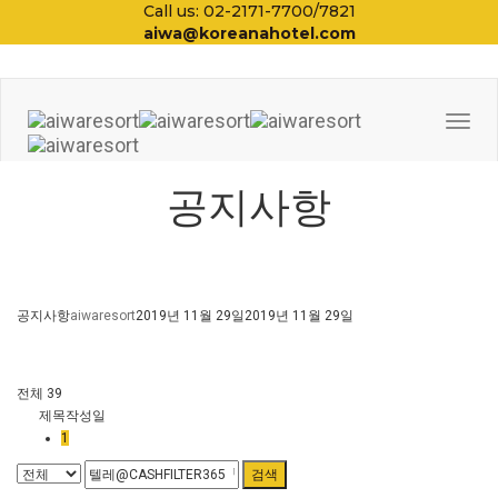
Call us: 02-2171-7700/7821
aiwa@koreanahotel.com
Togg
Navi
공지사항
공지사항
aiwaresort
2019년 11월 29일
2019년 11월 29일
전체 39
제목
작성일
1
검색