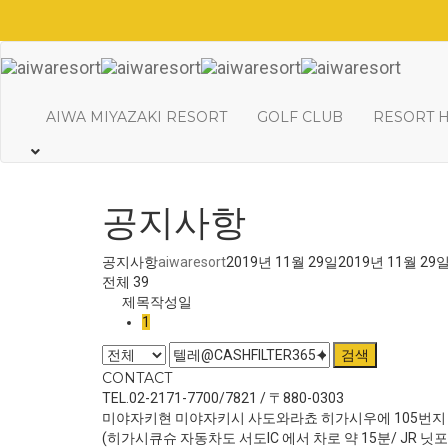
AIWA MIYAZAKI RESORT
GOLF CLUB
RESORT 
공지사항
공지사항
aiwaresort
2019년 11월 29일
2019년 11월 29
전체 39
제목
작성일
1
검색
CONTACT
TEL.02-2171-7700/7821 / 〒880-0303
미야자키현 미야자키시 사도와라쵸 히가시우에 105번지
(히가시큐슈 자동차도 서도IC 에서 차로 약 15분/ JR 닛