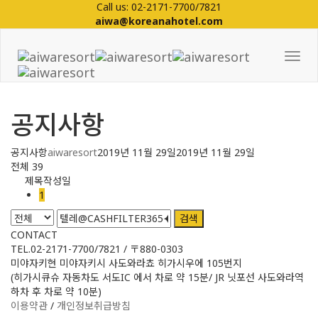
Call us: 02-2171-7700/7821
aiwa@koreanahotel.com
Tog
Nav
공지사항
공지사항
aiwaresort
2019년 11월 29일
2019년 11월 29일
전체 39
제목
작성일
1
검색
CONTACT
TEL.02-2171-7700/7821 / 〒880-0303
미야자키현 미야자키시 사도와라쵸 히가시우에 105번지
(히가시큐슈 자동차도 서도IC 에서 차로 약 15분/ JR 닛포선 사도와라역
하차 후 차로 약 10분)
이용약관
/
개인정보취급방침