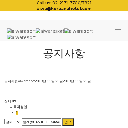
Call us: 02-2171-7700/7821
aiwa@koreanahotel.com
Togg
Navi
공지사항
공지사항
aiwaresort
2019년 11월 29일
2019년 11월 29일
전체 39
제목
작성일
1
검색