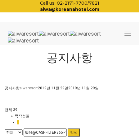
Call us: 02-2171-7700/7821
aiwa@koreanahotel.com
Togg
Navi
공지사항
공지사항
aiwaresort
2019년 11월 29일
2019년 11월 29일
전체 39
제목
작성일
1
검색