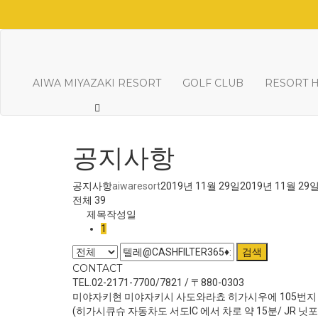
AIWA MIYAZAKI RESORT
GOLF CLUB
RESORT 
공지사항
공지사항
aiwaresort
2019년 11월 29일
2019년 11월 29
전체 39
제목
작성일
1
검색
CONTACT
TEL.02-2171-7700/7821 / 〒880-0303
미야자키현 미야자키시 사도와라쵸 히가시우에 105번지
(히가시큐슈 자동차도 서도IC 에서 차로 약 15분/ JR 닛