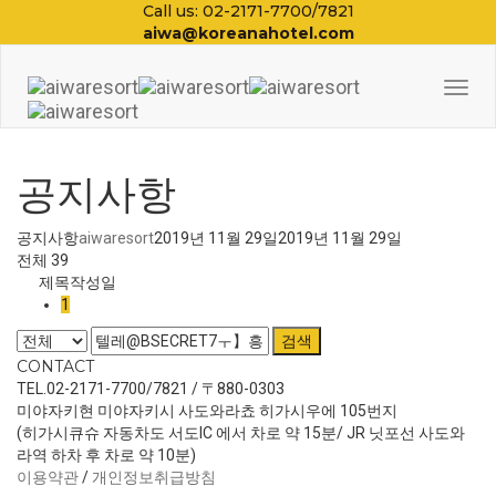
Call us: 02-2171-7700/7821
aiwa@koreanahotel.com
Togg
Navi
공지사항
공지사항
aiwaresort
2019년 11월 29일
2019년 11월 29일
전체 39
제목
작성일
1
검색
CONTACT
TEL.02-2171-7700/7821 / 〒880-0303
미야자키현 미야자키시 사도와라쵸 히가시우에 105번지
(히가시큐슈 자동차도 서도IC 에서 차로 약 15분/ JR 닛포선 사도와
라역 하차 후 차로 약 10분)
이용약관
/
개인정보취급방침