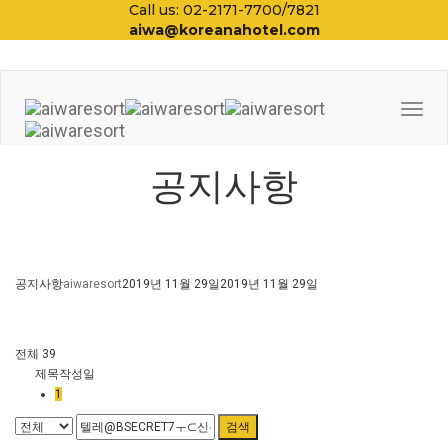
Call us: 02-2171-7700/7821
aiwa@koreanahotel.com
Togg
Navi
공지사항
공지사항
aiwaresort
2019년 11월 29일
2019년 11월 29일
전체 39
제목
작성일
1
검색