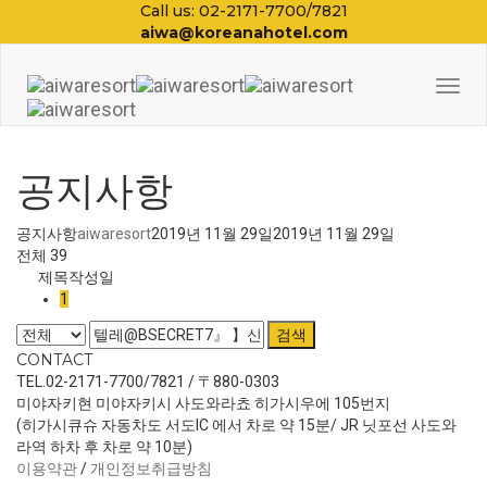
Call us: 02-2171-7700/7821
aiwa@koreanahotel.com
Togg
Navi
공지사항
공지사항
aiwaresort
2019년 11월 29일
2019년 11월 29일
전체 39
제목
작성일
1
검색
CONTACT
TEL.02-2171-7700/7821 / 〒880-0303
미야자키현 미야자키시 사도와라쵸 히가시우에 105번지
(히가시큐슈 자동차도 서도IC 에서 차로 약 15분/ JR 닛포선 사도와
라역 하차 후 차로 약 10분)
이용약관
/
개인정보취급방침