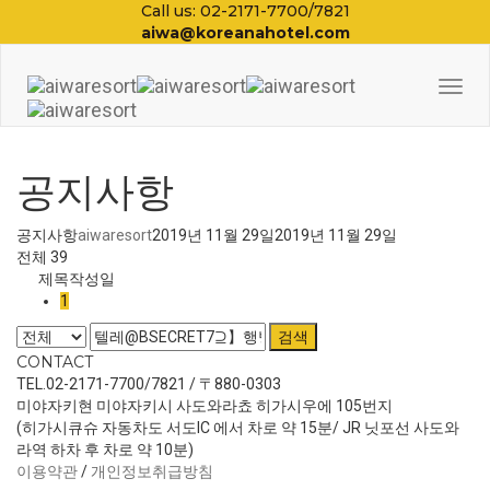
Call us: 02-2171-7700/7821
aiwa@koreanahotel.com
Togg
Navi
공지사항
공지사항
aiwaresort
2019년 11월 29일
2019년 11월 29일
전체 39
제목
작성일
1
검색
CONTACT
TEL.02-2171-7700/7821 / 〒880-0303
미야자키현 미야자키시 사도와라쵸 히가시우에 105번지
(히가시큐슈 자동차도 서도IC 에서 차로 약 15분/ JR 닛포선 사도와
라역 하차 후 차로 약 10분)
이용약관
/
개인정보취급방침