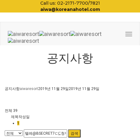
Call us: 02-2171-7700/7821
aiwa@koreanahotel.com
Togg
Navi
공지사항
공지사항
aiwaresort
2019년 11월 29일
2019년 11월 29일
전체 39
제목
작성일
1
검색