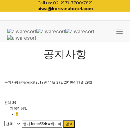
Call us: 02-2171-7700/7821
aiwa@koreanahotel.com
Togg
Navi
공지사항
공지사항
aiwaresort
2019년 11월 29일
2019년 11월 29일
전체 39
제목
작성일
1
검색