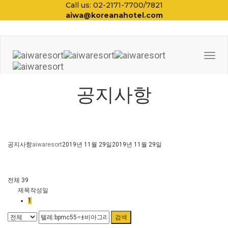
Call us: 02-2171-7700/7821
aiwa@koreanahotel.com
Togg
Navi
공지사항
공지사항
aiwaresort
2019년 11월 29일
2019년 11월 29일
전체 39
제목
작성일
1
검색