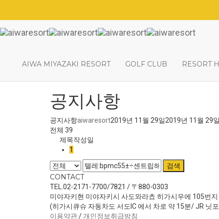
AIWA MIYAZAKI RESORT
GOLF CLUB
RESORT 
공지사항
공지사항
aiwaresort
2019년 11월 29일
2019년 11월 29
전체 39
제목
작성일
1
검색
CONTACT
TEL.02-2171-7700/7821 / 〒880-0303
미야자키현 미야자키시 사도와라쵸 히가시우에 105번지
(히가시큐슈 자동차도 서도IC 에서 차로 약 15분/ JR 닛
이용약관
/
개인정보취급방침