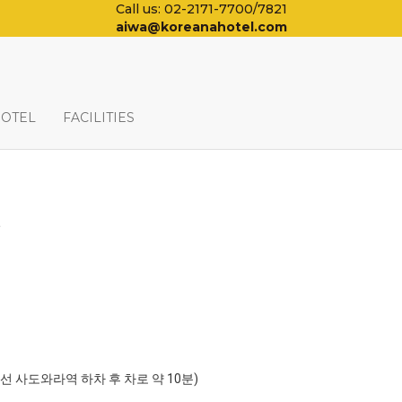
Call us: 02-2171-7700/7821
aiwa@koreanahotel.com
HOTEL
FACILITIES
일
포선 사도와라역 하차 후 차로 약 10분)