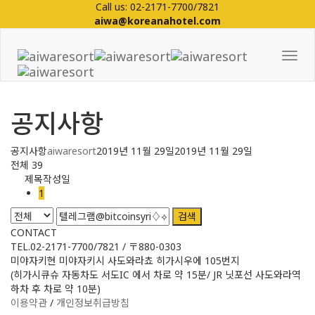
Call us: 02-2171-7700/7821
aiwa@koreanahotel.com
Tog
Nav
공지사항
공지사항
aiwaresort
2019년 11월 29일
2019년 11월 29일
전체 39
제목
작성일
1
검색
CONTACT
TEL.02-2171-7700/7821 / 〒880-0303
미야자키현 미야자키시 사도와라쵸 히가시우에 105번지
(히가시큐슈 자동차도 서도IC 에서 차로 약 15분/ JR 닛포선 사도와라역
하차 후 차로 약 10분)
이용약관
/
개인정보취급방침