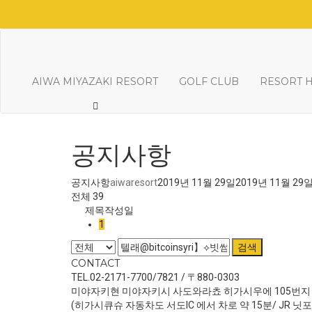
AIWA MIYAZAKI RESORT
GOLF CLUB
RESORT 
공지사항
공지사항
aiwaresort
2019년 11월 29일
2019년 11월 29
전체 39
제목
작성일
1
검색
CONTACT
TEL.02-2171-7700/7821 / 〒880-0303
미야자키현 미야자키시 사도와라쵸 히가시우에 105번지
(히가시큐슈 자동차도 서도IC 에서 차로 약 15분/ JR 닛